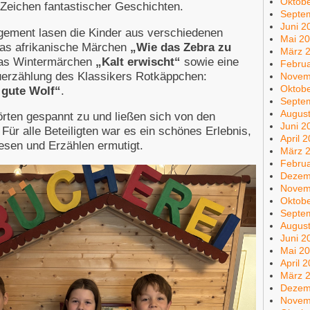
Oktob
 Zeichen fantastischer Geschichten.
Septe
Juni 2
gement lasen die Kinder aus verschiedenen
Mai 2
das afrikanische Märchen
„Wie das Zebra zu
März 
das Wintermärchen
„Kalt erwischt
“
sowie eine
Febru
erzählung des Klassikers Rotkäppchen:
Novem
Oktob
 gute Wolf
“
.
Septe
Augus
örten gespannt zu und ließen sich von den
Juni 2
ür alle Beteiligten war es ein schönes Erlebnis,
April 
sen und Erzählen ermutigt.
März 
Febru
Dezem
Novem
Oktob
Septe
Augus
Juni 2
Mai 2
April 
März 
Dezem
Novem