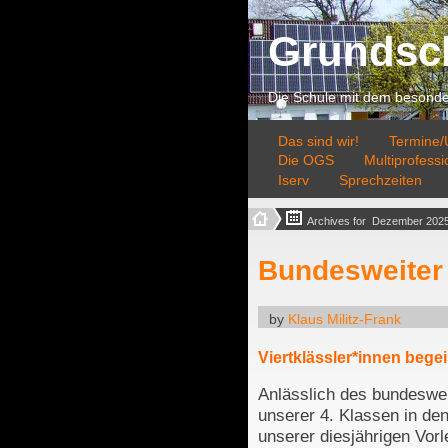
Grundsc
Die Schule mit dem besonder
Das sind wir!
Termine/U
Die OGS
Multiprofess
Iserv
Sprechzeiten
Archives for  Dezember 2025
Bundesweiter 
by
Klaus Militz-Frank
Viertklässler*innen bege
Anlässlich des bundeswei
unserer 4. Klassen in de
unserer diesjährigen Vo