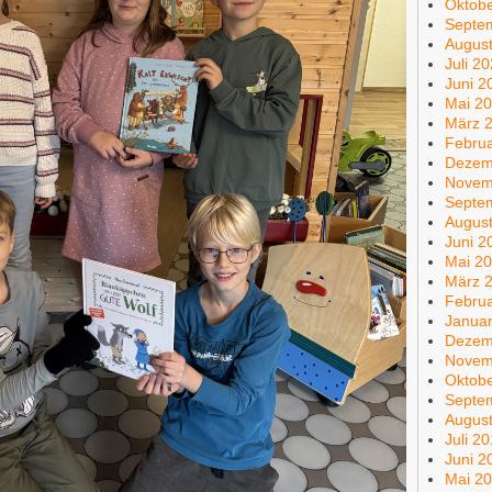
Oktob
Septe
Augus
Juli 2
Juni 2
Mai 2
März 
Febru
Dezem
Novem
Septe
Augus
Juni 2
Mai 2
März 
Febru
Janua
Dezem
Novem
Oktob
Septe
Augus
Juli 2
Juni 2
Mai 2