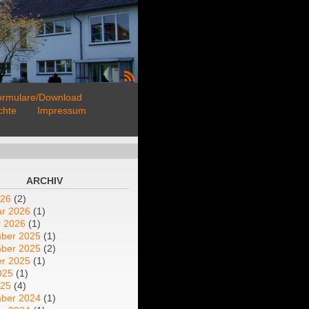
ormulare/Download
chte
Impressum
ARCHIV
026
(2)
ar 2026
(1)
r 2026
(1)
ber 2025
(1)
ber 2025
(2)
er 2025
(1)
025
(1)
025
(4)
ber 2024
(1)