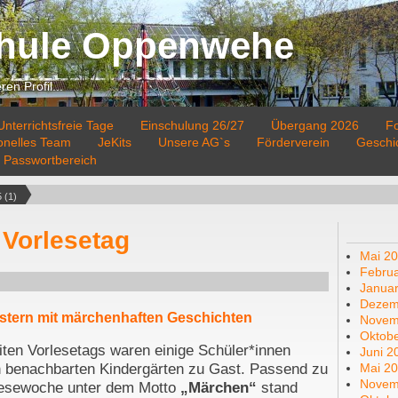
hule Oppenwehe
en Profil...
nterrichtsfreie Tage
Einschulung 26/27
Übergang 2026
F
ionelles Team
JeKits
Unsere AG`s
Förderverein
Geschi
Passwortbereich
 (1)
Vorlesetag
Mai 2
Febru
Janua
Dezem
istern mit märchenhaften Geschichten
Novem
Oktob
ten Vorlesetags waren einige Schüler*innen
Juni 2
Mai 2
n benachbarten Kindergärten zu Gast. Passend zu
Novem
rlesewoche unter dem Motto
„Märchen
“
stand