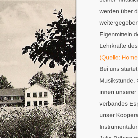
werden über d
weitergegeben
Eigenmitteln d
Lehrkräfte de
(Quelle: Home
Bei uns startet
Musikstunde. G
innen
unserer
verbandes
Es
unser Koope
r
Instrumental
un