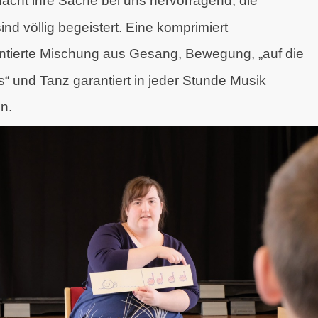
acht ihre Sache bei uns hervorragend, die
sind
völlig begeistert. Eine komprimiert
ntierte
Mischung aus Gesang, Bewegung, „auf die
os“ und
Tanz garantiert in jeder Stunde Musik
en.