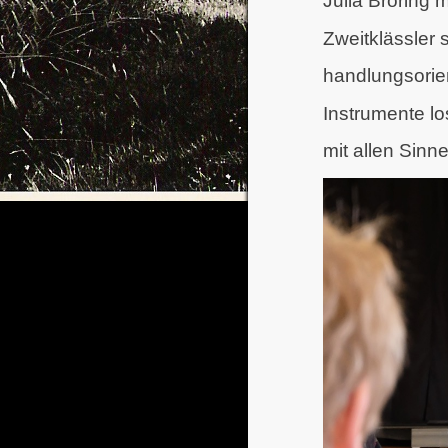
Julia Bröring
m
Zweitklässler 
handlungsorie
Instrumente l
mit allen Sinn