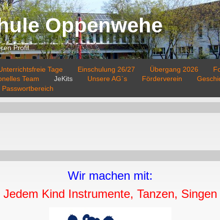
hule Oppenwehe
en Profil...
nterrichtsfreie Tage
Einschulung 26/27
Übergang 2026
F
ionelles Team
JeKits
Unsere AG`s
Förderverein
Geschi
Passwortbereich
Wir machen mit:
Jedem Kind Instrumente, Tanzen, Singen