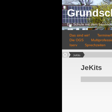
Grundsc
Die Schule mit dem besonder
Das sind wir!
Termine/U
Die OGS
Multiprofess
Iserv
Sprechzeiten
JeKits
JeKits