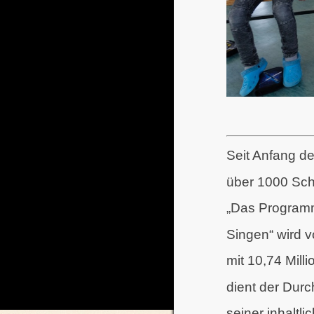
Seit Anfang d
über 1000 Schu
„Das Programm
Singen“ wird 
mit 10,74 Mill
dient der Dur
seiner inhaltl