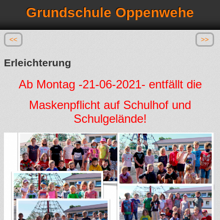
Grundschule Oppenwehe
<<
>>
Erleichterung
Ab Montag -21-06-2021- entfällt die
Maskenpflicht auf Schulhof und
Schulgelände!